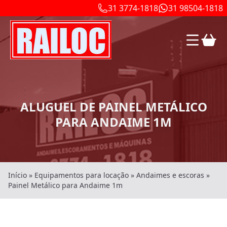
31 3774-1818
31 98504-1818
ALUGUEL DE PAINEL METÁLICO
PARA ANDAIME 1M
Início
»
Equipamentos para locação
»
Andaimes e escoras
»
Painel Metálico para Andaime 1m