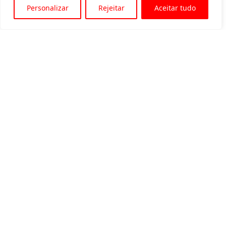
Personalizar
Rejeitar
Aceitar tudo
Av. Padre Tarcísio, 1715 - Sete Lagoas
31 3774-1818
31 98504-1818
MENU
Quem somos
Equipamentos para locação
Eventos
Blog